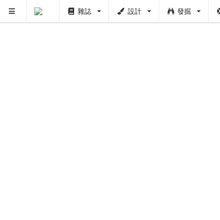
雜誌
設計
發掘