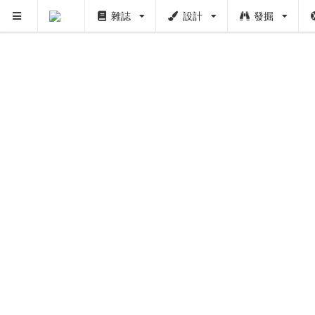
雜誌
設計
發掘