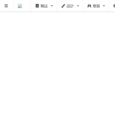
雜誌
設計
發掘