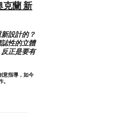
— 奧克蘭 新
重新設計的？
標誌性的立體
，反正是要有
辦人和創意指導，如今
作。