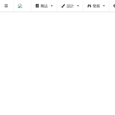
雜誌
設計
發掘