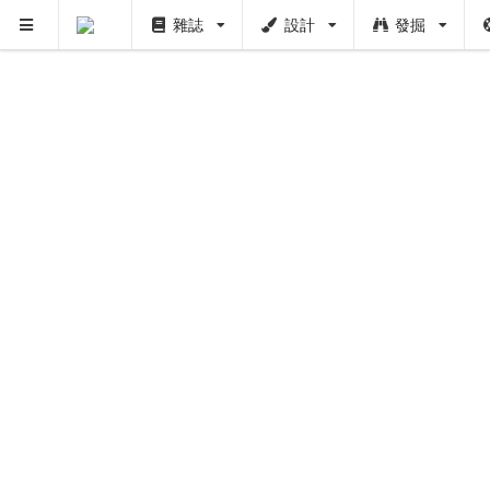
雜誌
設計
發掘