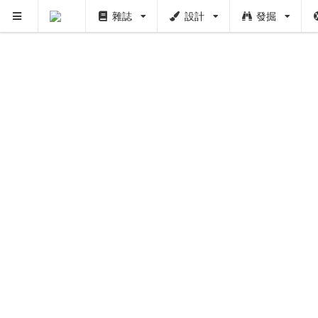
雜誌
設計
發掘