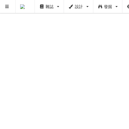
雜誌
設計
發掘