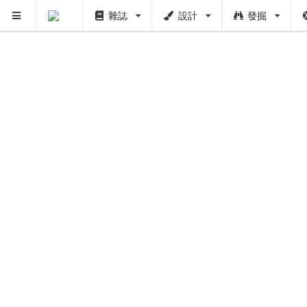
雜誌
設計
發掘