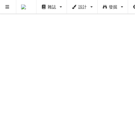
雜誌
設計
發掘