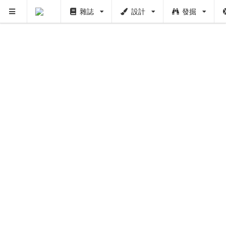
雜誌
設計
發掘