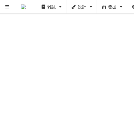
雜誌
設計
發掘