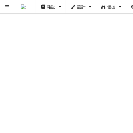
雜誌
設計
發掘