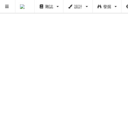
雜誌
設計
發掘