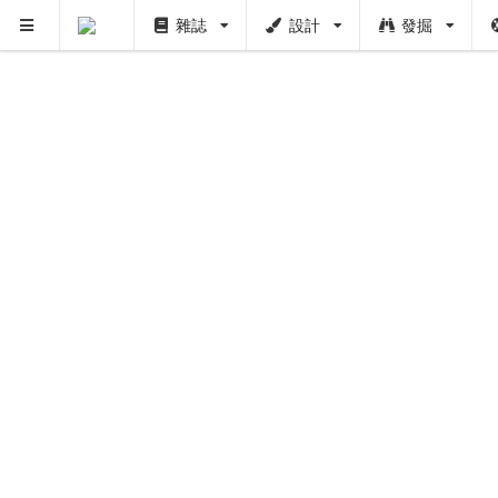
雜誌
設計
發掘