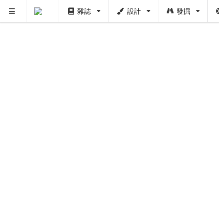
雜誌
設計
發掘