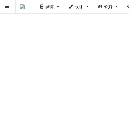
雜誌
設計
發掘