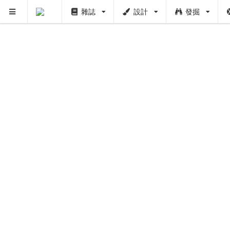
雜誌
設計
發掘