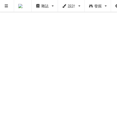
雜誌
設計
發掘