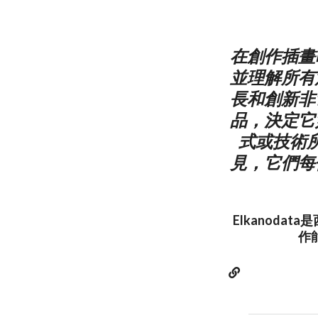
在創作插畫
並理解所有
長和創新非
品，決定它
式或技術
見，它們每
Elkanod
作