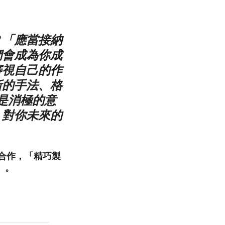
？「應當接納
們會成為你成
審視自己的作
新的手法、格
是消極的意
，對你未來的
戶合作，「精巧製
」。