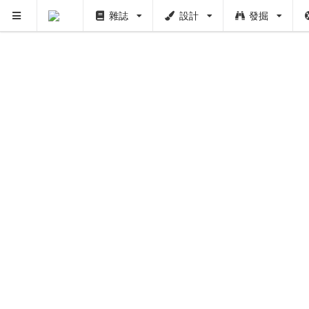
雜誌
設計
發掘