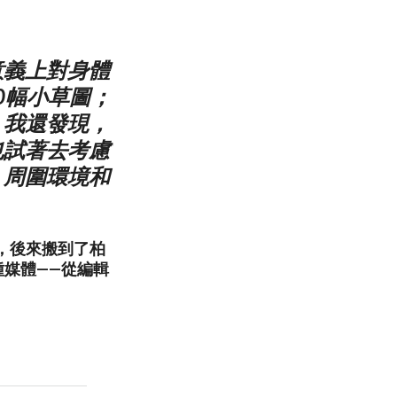
意義上對身體
0幅小草圖；
。我還發現，
也試著去考慮
、周圍環境和
2年，後來搬到了柏
媒體——從編輯