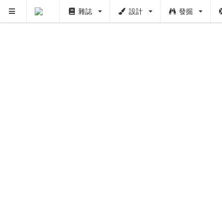
雜誌
設計
發掘