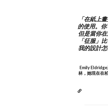
「在紙上畫
的使用。你
但是當你在
「征服」比
我的設計怎
Emily El
林，她現在在