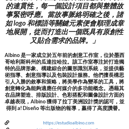
的連貫性，每一個設計項目都與整體故
事緊密呼應。當故事脈絡明確之後，諸
如 logo 和標語等關鍵元素便會順理成章
地展開，從而打造出一個既具有原創性
又貼合需求的品牌。」
Albino 是一家成立於五年前的創意工作室，位於墨西
哥哈利斯科州的瓜達拉哈拉。該工作室專注於打造獨
特的品牌形象、構建綜合的圖形識別系統，並提供藝
術指導、創意指導以及包裝設計服務。他們擅長構思
引人入勝的敘事和策略，將美學作為變革的工具，將
創意轉化為能夠適應任何媒介的多功能概念。憑藉其
在品牌塑造、排版設計、色彩搭配和圖像設計方面的
卓越表現，Albino 獲得了拉丁美洲設計獎的認可，並
得到 a! Diseño 等出版物的報導，贏得了高度讚譽。
https://estudioalbino.com