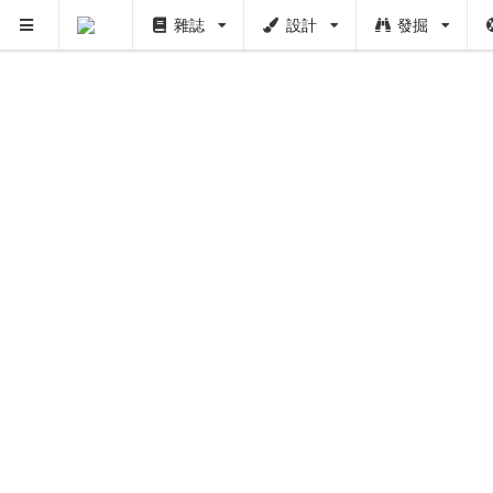
雜誌
設計
發掘