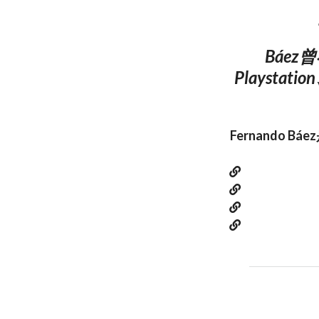
Báe
Playstati
Fernando