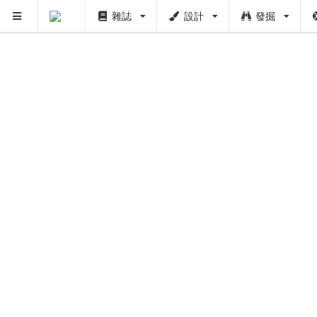
雜誌
設計
發掘