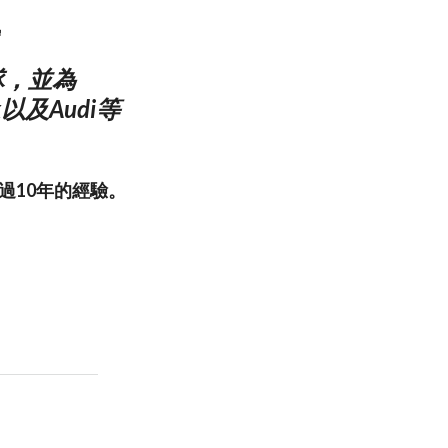
里
隊，並為
bok以及Audi等
超過10年的經驗。