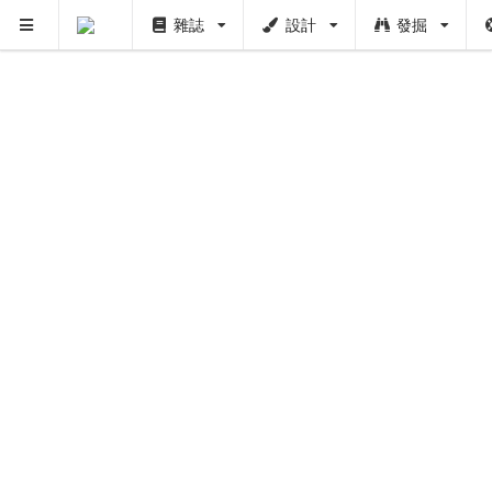
雜誌
設計
發掘