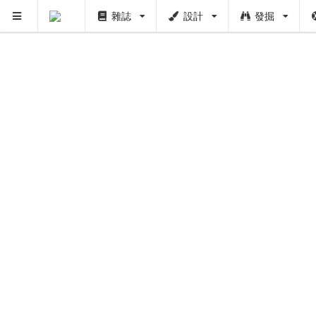
雜誌
設計
發掘