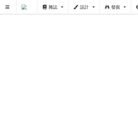
雜誌
設計
發掘