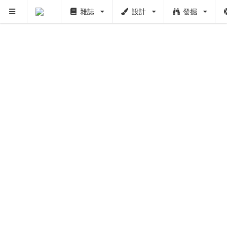
雜誌
設計
發掘