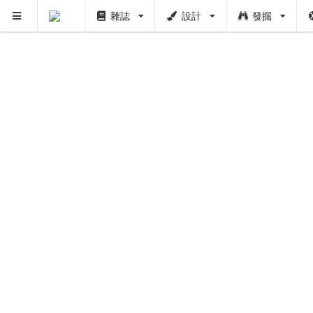
雜誌
設計
發掘