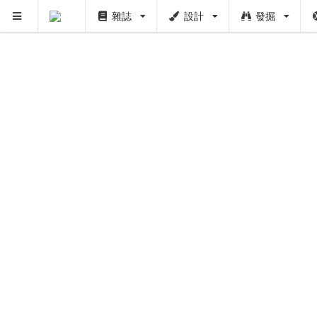
雜誌
設計
發掘