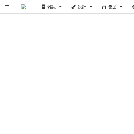
雜誌
設計
發掘