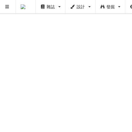
雜誌
設計
發掘