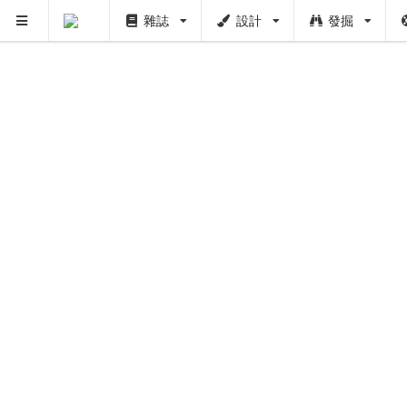
雜誌
設計
發掘