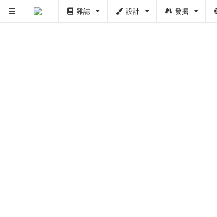
雜誌
設計
發掘