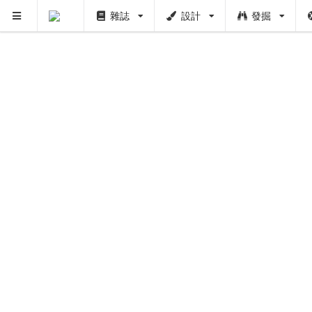
雜誌
設計
發掘