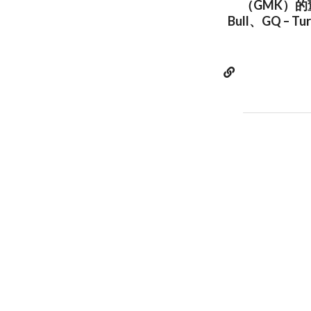
（GMK）的
Bull、GQ 