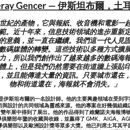
eray Gencer — 伊斯坦布爾，土
9世紀的產物，它與報紙、收音機和電影一
範。近十年來，信息技術領域的進步重新
的意義，並一直在繼續。我們這一代人見
數碼媒體的轉變。這些技術以多種方式擴
力，所以我們創作出了越來越多的數碼海
體上，但是我們仍然需要在街道牆上張貼
，並且能傳達大量的資訊。只要城市還在
物和街道還在，海報就不會消失。」
encer 是伊斯坦布爾的一名設計師。他的主要興趣領域在受到
術與設計的共同領域為靈感來源。他的專案在好幾個組織
雙年展中得到了展出。他的作品得到了維蘭諾夫海報博物館、G
樂部年鑒的收藏與收錄，並贏得了 GMK、AIGA、AGDA
導俱樂部以及歐洲設計獎等眾多大獎。他已列席土耳其平