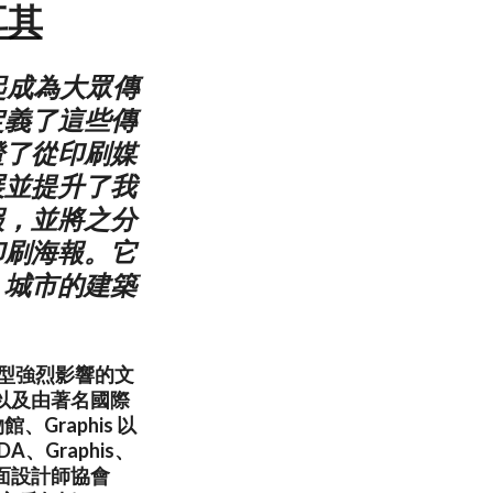
耳其
起成為大眾傳
定義了這些傳
證了從印刷媒
展並提升了我
報，並將之分
印刷海報。它
，城市的建築
字型強烈影響的文
以及由著名國際
raphis 以
、Graphis、
面設計師協會