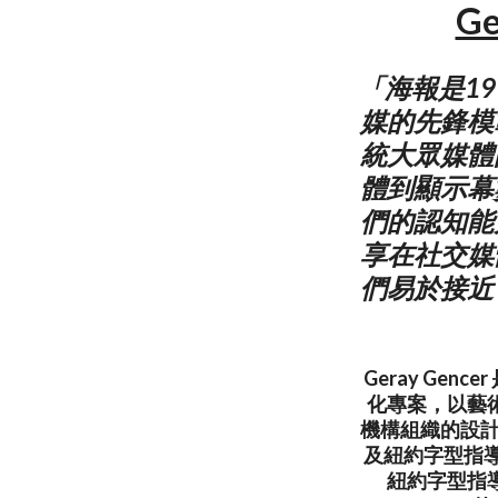
G
「海報是1
媒的先鋒模
統大眾媒體
體到顯示幕
們的認知能
享在社交媒
們易於接近
Geray G
化專案，以藝
機構組織的設計
及紐約字型指導俱
紐約字型指