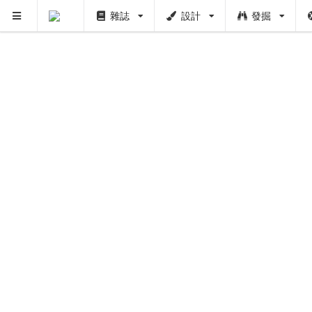
雜誌
設計
發掘