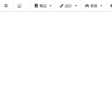
雜誌
設計
發掘