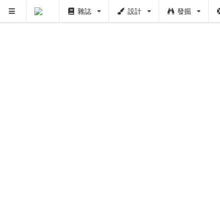
雜誌
設計
發掘