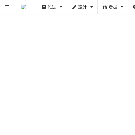
雜誌
設計
發掘