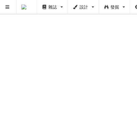
雜誌
設計
發掘