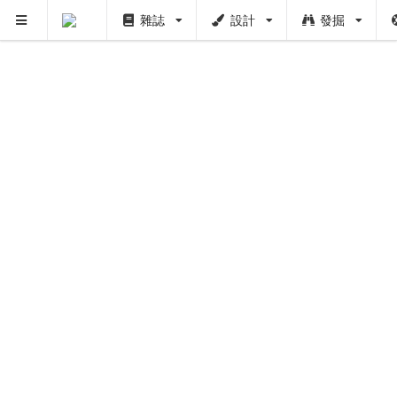
雜誌
設計
發掘