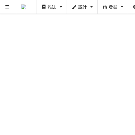
雜誌
設計
發掘