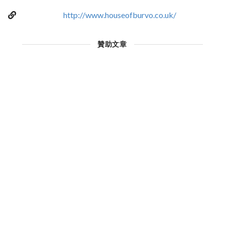
http://www.houseofburvo.co.uk/
贊助文章