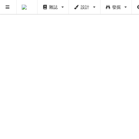
雜誌
設計
發掘