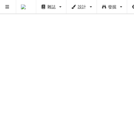
雜誌
設計
發掘