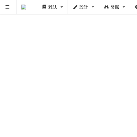
雜誌
設計
發掘