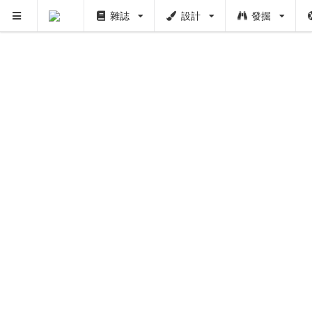
雜誌
設計
發掘