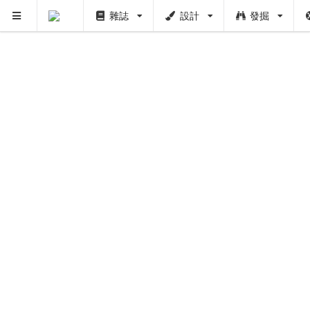
雜誌
設計
發掘