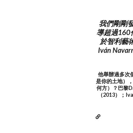
我們剛剛發
導超過16
於智利藝
Iván N
他舉辦過多次個展
是你的土地），紐約
何方）？巴黎Dan
（2013）；Ivan 