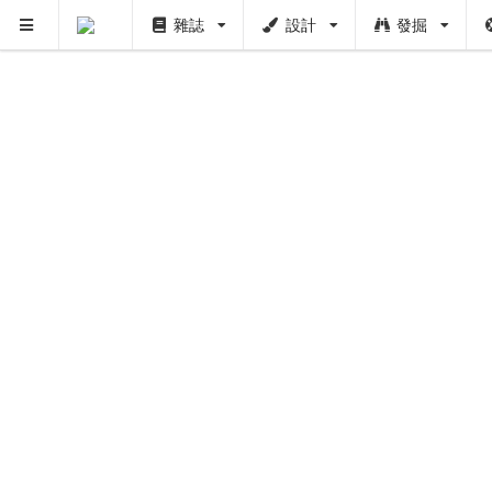
雜誌
設計
發掘