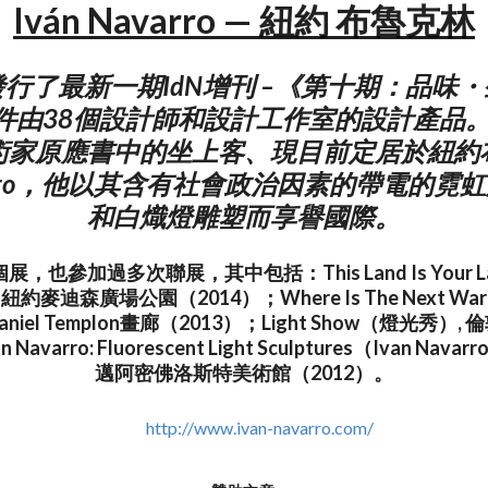
Iván Navarro — 紐約 布魯克林
行了最新一期IdN增刊 –《第十期：品味
0件由38個設計師和設計工作室的設計產品
術家原應書中的坐上客、現目前定居於紐約
avarro，他以其含有社會政治因素的帶電的
和白熾燈雕塑而享譽國際。
，也參加過多次聯展，其中包括：This Land Is Your 
麥迪森廣場公園（2014）；Where Is The Next 
iel Templon畫廊（2013）；Light Show（燈光秀）
Navarro: Fluorescent Light Sculptures（Ivan Nav
邁阿密佛洛斯特美術館（2012）。
http://www.ivan-navarro.com/