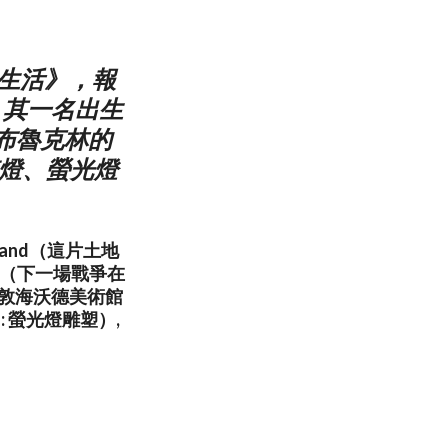
・生活》，報
。其一名出生
布魯克林的
霓虹燈、螢光燈
Land（這片土地
War（下一場戰爭在
, 倫敦海沃德美術館
arro: 螢光燈雕塑）,