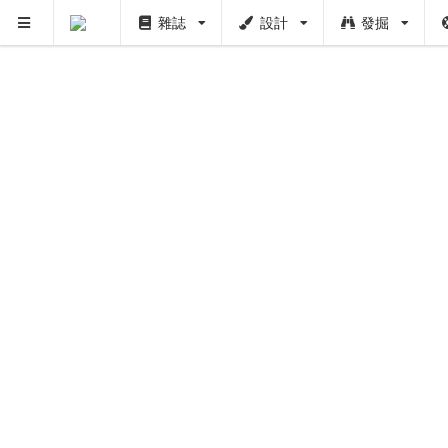
雜誌
設計
發掘