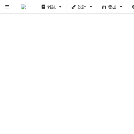
雜誌
設計
發掘