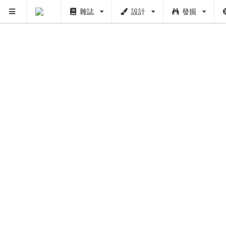
雜誌
設計
發掘