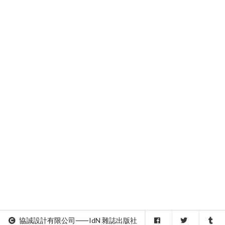
協誠設計有限公司⸺IdN 雜誌出版社