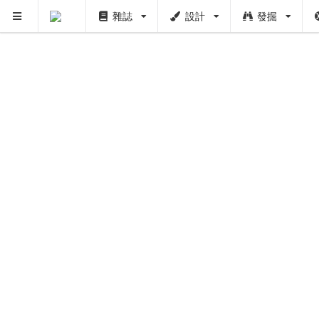
雜誌
設計
發掘